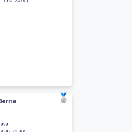
(11:00–24:00)
🥈
Berria
Álava
(8:00–20:30)