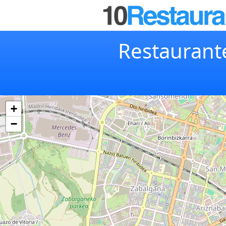
Restaurante
+
−