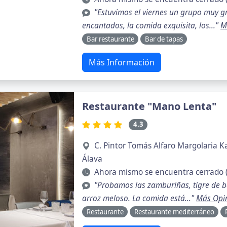
"Estuvimos el viernes un grupo muy 
encantados, la comida exquisita, los..."
M
Bar restaurante
Bar de tapas
Más Información
Restaurante "Mano Lenta"
4.3
C. Pintor Tomás Alfaro Margolaria Ka
Álava
Ahora mismo se encuentra cerrado (
"Probamos las zamburiñas, tigre de b
arroz meloso. La comida está..."
Más Opi
Restaurante
Restaurante mediterráneo