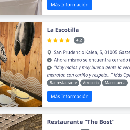
Más Información
La Escotilla
4.2
San Prudencio Kalea, 5, 01005 Gaste
Ahora mismo se encuentra cerrado 
"Muy majos y muy buena gente la ver
metratan con cariño y respeto..."
Más Opi
Bar restaurante
Arrocería
Marisquería
Más Información
Restaurante "The Bost"