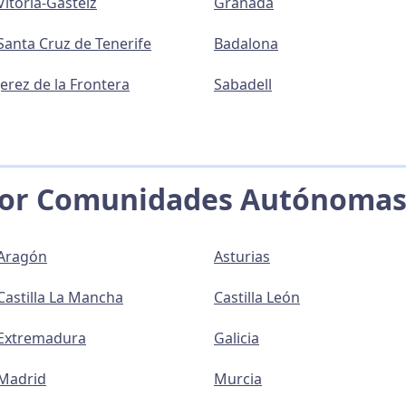
Vitoria-Gasteiz
Granada
Santa Cruz de Tenerife
Badalona
Jerez de la Frontera
Sabadell
por Comunidades Autónoma
Aragón
Asturias
Castilla La Mancha
Castilla León
Extremadura
Galicia
Madrid
Murcia