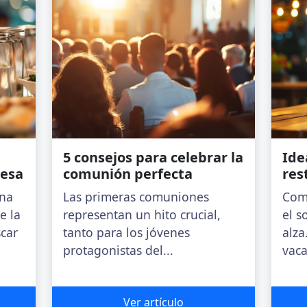
a
5 consejos para celebrar la
Ide
resa
comunión perfecta
res
ena
Las primeras comuniones
Como
e la
representan un hito crucial,
el s
scar
tanto para los jóvenes
alza
protagonistas del...
vaca
Ver artículo