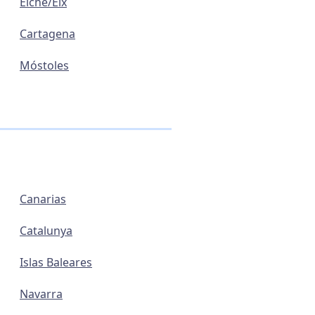
Elche/Elx
Cartagena
Móstoles
s
Canarias
Catalunya
Islas Baleares
Navarra