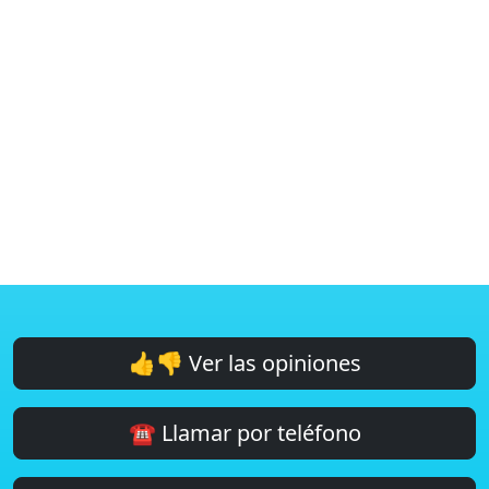
👍👎 Ver las opiniones
☎️ Llamar por teléfono