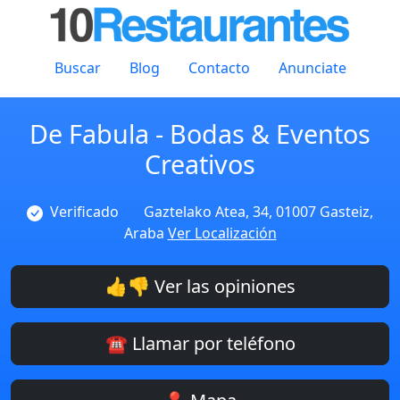
Buscar
Blog
Contacto
Anunciate
De Fabula - Bodas & Eventos
Creativos
Verificado
Gaztelako Atea, 34, 01007 Gasteiz,
Araba
Ver Localización
👍👎 Ver las opiniones
☎️ Llamar por teléfono