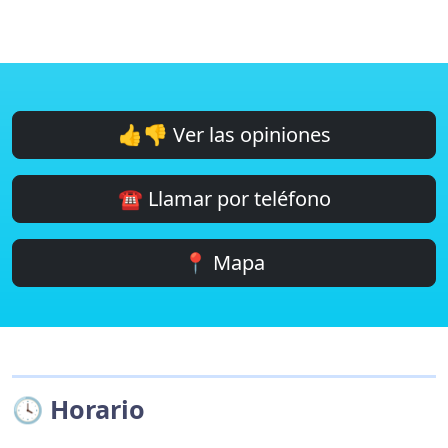
👍👎 Ver las opiniones
☎️ Llamar por teléfono
📍 Mapa
🕓 Horario