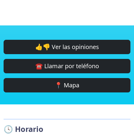
👍👎 Ver las opiniones
☎️ Llamar por teléfono
📍 Mapa
🕓 Horario