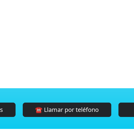
es
☎️ Llamar por teléfono