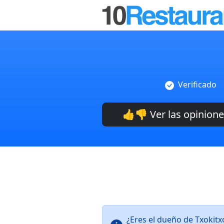
Verificado
👍👎 Ver las opinion
¿Eres el dueño de Txokit