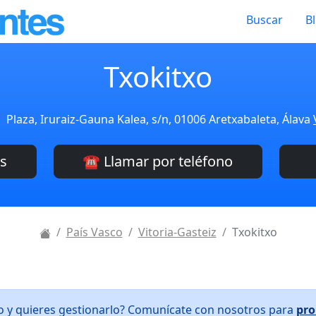
Buscar
B
Txokitxo
Plaza, Iruraiz-Gauna Kalea, s/n, 01006 Aretxabaleta, Álava
es
☎️ Llamar por teléfono
País Vasco
Vitoria-Gasteiz
Txokitxo
xo y quieres gestionarlo? Comunícate con nosotros para
pro