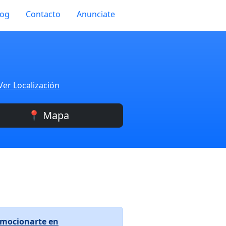
log
Contacto
Anunciate
Ver Localización
📍 Mapa
mocionarte en