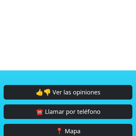
👍👎 Ver las opiniones
☎️ Llamar por teléfono
📍 Mapa