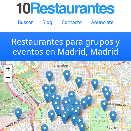
Buscar
Blog
Contacto
Anunciate
Restaurantes para grupos y
eventos en Madrid, Madrid
+
−