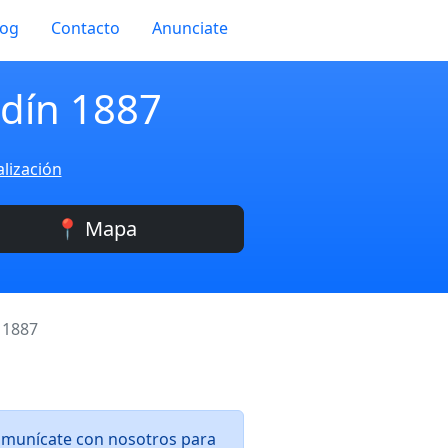
log
Contacto
Anunciate
rdín 1887
alización
📍 Mapa
 1887
Comunícate con nosotros para