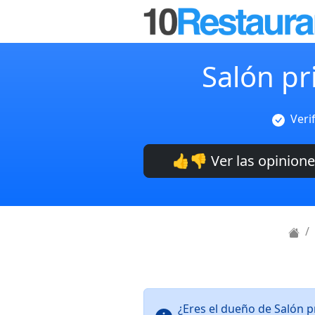
Salón pr
Veri
👍👎 Ver las opinion
¿Eres el dueño de Salón p