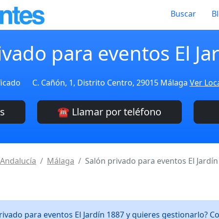
Buscar
B
ivado para eventos El Ja
ficado
C. Cañón, 1, Distrito Centro, 29015 Málaga
Ver Loc
es
☎️ Llamar por teléfono
Andalucía
Málaga
Salón privado para eventos El Jardín
rivado para eventos El Jardín 1887 y quieres gestionarlo? 