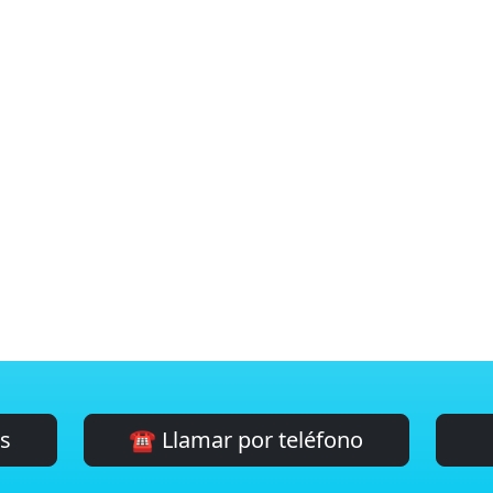
es
☎️ Llamar por teléfono