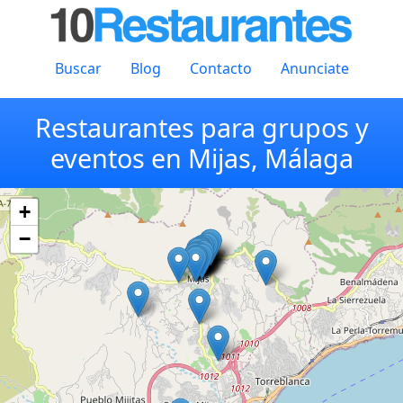
Buscar
Blog
Contacto
Anunciate
Restaurantes para grupos y
eventos en Mijas, Málaga
+
−