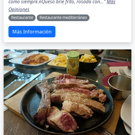
como siempre.nQueso brie frito, rosada con..."
Más
Opiniones
Restaurante
Restaurante mediterráneo
Más Información