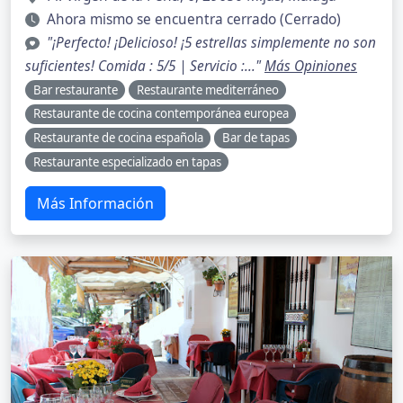
Ahora mismo se encuentra cerrado (Cerrado)
"¡Perfecto! ¡Delicioso! ¡5 estrellas simplemente no son
suficientes! Comida : 5/5 | Servicio :..."
Más Opiniones
Bar restaurante
Restaurante mediterráneo
Restaurante de cocina contemporánea europea
Restaurante de cocina española
Bar de tapas
Restaurante especializado en tapas
Más Información