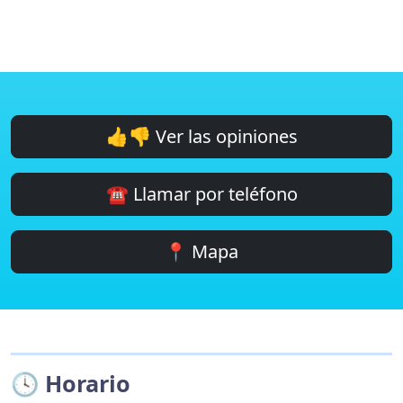
👍👎 Ver las opiniones
☎️ Llamar por teléfono
📍 Mapa
🕓 Horario