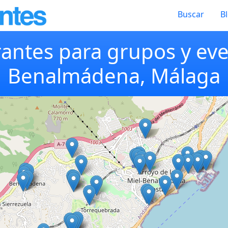
Buscar
B
antes para grupos y ev
Benalmádena, Málaga