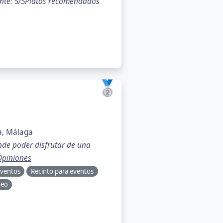
ente: 5/5Platos recomendados
🥈
a, Málaga
nde poder disfrutar de una
piniones
eventos
Recinto para eventos
neo