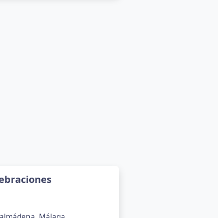
lebraciones
enalmádena, Málaga