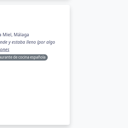
a Miel, Málaga
nde y estaba lleno (por algo
iones
aurante de cocina española