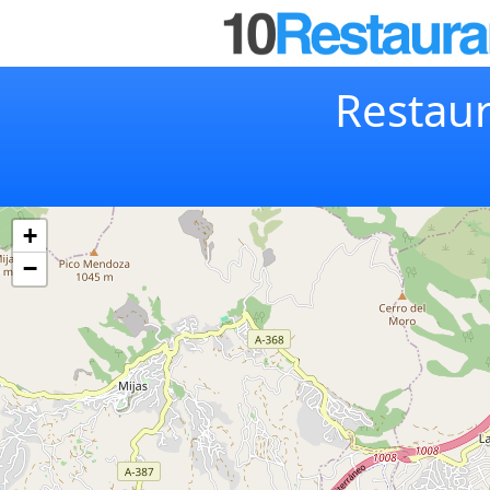
Restaur
+
−