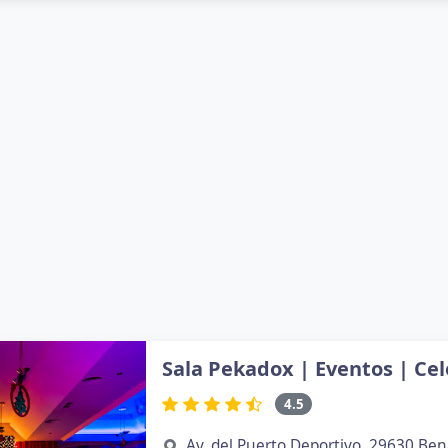
Sala Pekadox | Eventos | Ce
4.5
Av. del Puerto Deportivo, 29630 B