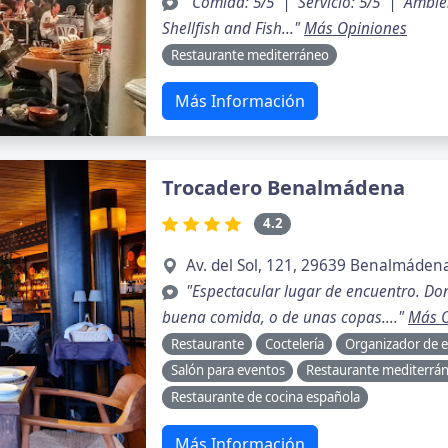
"Comida: 5/5 | Servicio: 5/5 | Ambi
Shellfish and Fish..."
Más Opiniones
Restaurante mediterráneo
Más Información
Trocadero Benalmádena
4.2
Av. del Sol, 121, 29639 Benalmáden
"Espectacular lugar de encuentro. Do
buena comida, o de unas copas...."
Más O
Restaurante
Coctelería
Organizador de 
Salón para eventos
Restaurante mediterrá
Restaurante de cocina española
Más Información