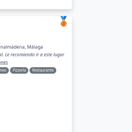
🥉
Benalmádena, Málaga
. Le recomiendo ir a este lugar
ones
áneo
Pizzería
Restaurante