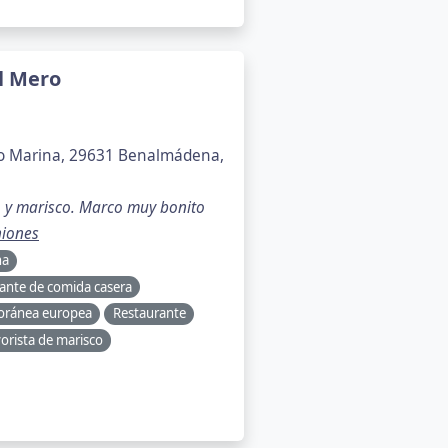
l Mero
to Marina, 29631 Benalmádena,
o y marisco. Marco muy bonito
iones
na
ante de comida casera
oránea europea
Restaurante
orista de marisco