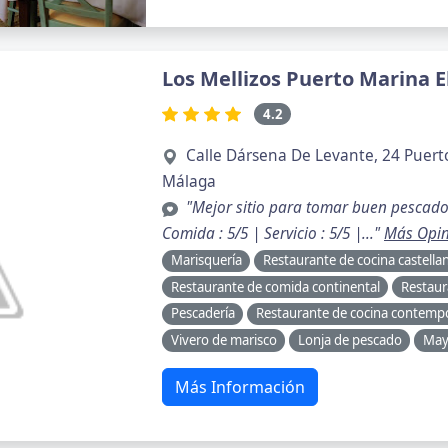
Los Mellizos Puerto Marina E
4.2
Calle Dársena De Levante, 24 Puer
Málaga
"Mejor sitio para tomar buen pescad
Comida : 5/5 | Servicio : 5/5 |..."
Más Opin
Marisquería
Restaurante de cocina castella
Restaurante de comida continental
Restaur
Pescadería
Restaurante de cocina contemp
Vivero de marisco
Lonja de pescado
May
Más Información