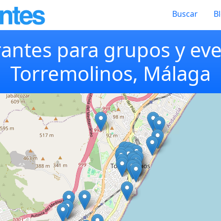
Buscar
B
antes para grupos y ev
Torremolinos, Málaga