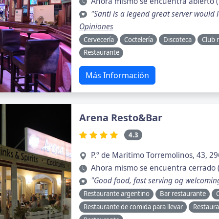
Ahora mismo se encuentra abierto (
"Santi is a legend great server would 
Opiniones
Cervecería
Coctelería
Discoteca
Club 
Restaurante
Más Información
Arena Resto&Bar
4.3
P.º de Maritimo Torremolinos, 43, 2
Ahora mismo se encuentra cerrado 
"Good food, fast serving og welcoming
Restaurante argentino
Bar restaurante
C
Restaurante de comida para llevar
Restaura