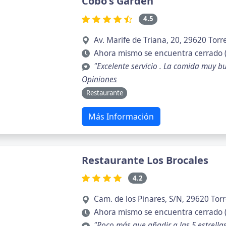
Cobo's Garden
4.5
Av. Marife de Triana, 20, 29620 Tor
Ahora mismo se encuentra cerrado 
"Excelente servicio . La comida muy 
Opiniones
Restaurante
Más Información
Restaurante Los Brocales
4.2
Cam. de los Pinares, S/N, 29620 Tor
Ahora mismo se encuentra cerrado 
"Poco más que añadir a las 5 estrellas