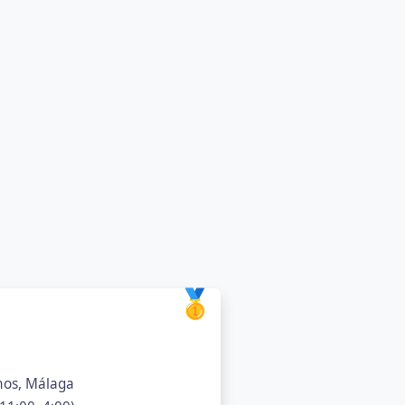
🥇
inos, Málaga