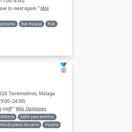
11:00–4:00)
love to meet again."
Más
nocturno
Bar musical
Pub
🥈
9620 Torremolinos, Málaga
(9:00–24:00)
 staff."
Más Opiniones
afetería
Salón para eventos
nte de platos de carne
Pizzería