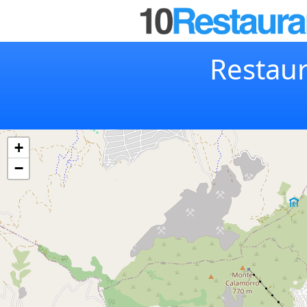
Restaur
+
−