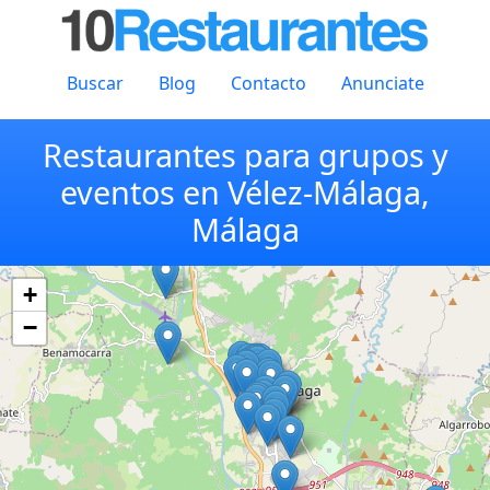
Buscar
Blog
Contacto
Anunciate
Restaurantes para grupos y
eventos en Vélez-Málaga,
Málaga
+
−