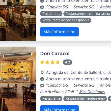
Ahora mismo se encuentra cerrado 
"Comida: 5/5 | Servicio: 5/5 | Ambie
Restaurante
Restaurante de comida casera
Restaurante de cocina española
Más Información
Don Caracol
4.2
Avinguda del Comte de Sallent, 6, 0
Ahora mismo se encuentra cerrado 
"Comida: 5/5 | Servicio: 5/5 | Ambi
Pan Aceitunas Alioli..."
Más Opiniones
Restaurante
Restaurante mediterráneo
Más Información