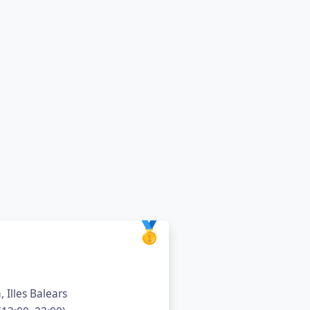
🥇
, Illes Balears