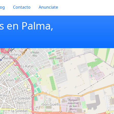
log
Contacto
Anunciate
s en Palma,