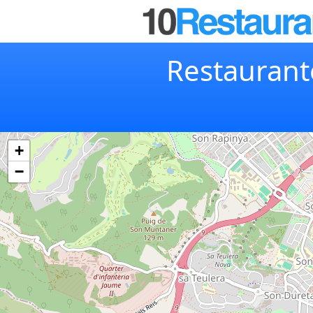
Restaurant
+
−