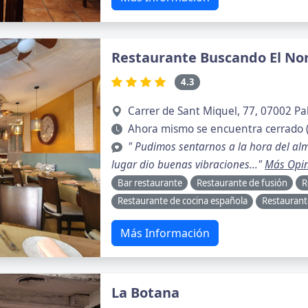
Restaurante Buscando El No
4.3
Carrer de Sant Miquel, 77, 07002 Pal
Ahora mismo se encuentra cerrado 
" Pudimos sentarnos a la hora del alm
lugar dio buenas vibraciones..."
Más Opi
Bar restaurante
Restaurante de fusión
R
Restaurante de cocina española
Restaurant
Más Información
La Botana