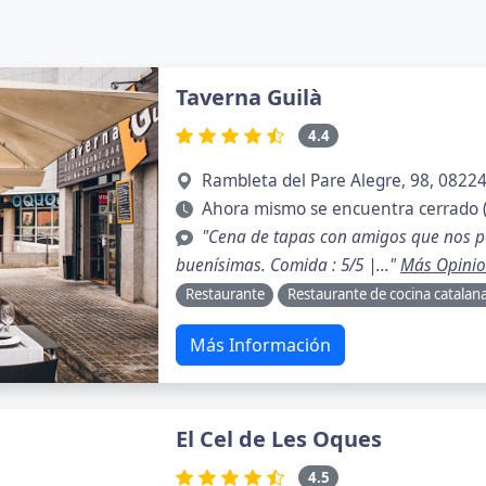
Taverna Guilà
4.4
Rambleta del Pare Alegre, 98, 08224
Ahora mismo se encuentra cerrado 
"Cena de tapas con amigos que nos p
buenísimas. Comida : 5/5 |..."
Más Opini
Restaurante
Restaurante de cocina catalan
Más Información
El Cel de Les Oques
4.5