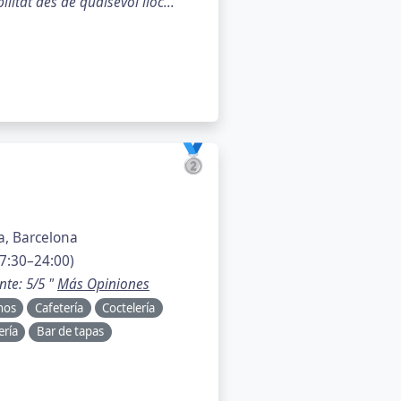
litat des de qualsevol lloc..."
🥈
a, Barcelona
7:30–24:00)
nte: 5/5 "
Más Opiniones
nos
Cafetería
Coctelería
ería
Bar de tapas