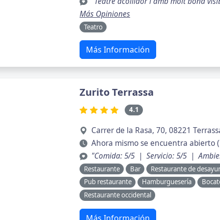
"Teatre acollidor i amb molt bona visibi
Más Opiniones
Teatro
Más Información
Zurito Terrassa
4.1
Carrer de la Rasa, 70, 08221 Terrass
Ahora mismo se encuentra abierto (
"Comida: 5/5 | Servicio: 5/5 | Ambie
Restaurante
Bar
Restaurante de desayu
Pub restaurante
Hamburguesería
Bocat
Restaurante occidental
Más Información