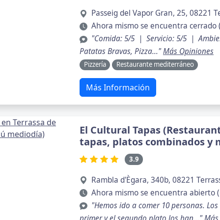
Passeig del Vapor Gran, 25, 08221 T
Ahora mismo se encuentra cerrado 
"Comida: 5/5 | Servicio: 5/5 | Ambi
Patatas Bravas, Pizza..."
Más Opiniones
Pizzería
Restaurante mediterráneo
Más Información
El Cultural Tapas (Restauran
tapas, platos combinados y
3.9
Rambla d'Ègara, 340b, 08221 Terras
Ahora mismo se encuentra abierto (
"Hemos ido a comer 10 personas. Los
primer y el segundo plato los han..."
Más 