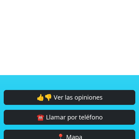
👍👎 Ver las opiniones
☎️ Llamar por teléfono
📍 Mapa