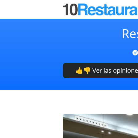
Re
👍👎 Ver las opinion