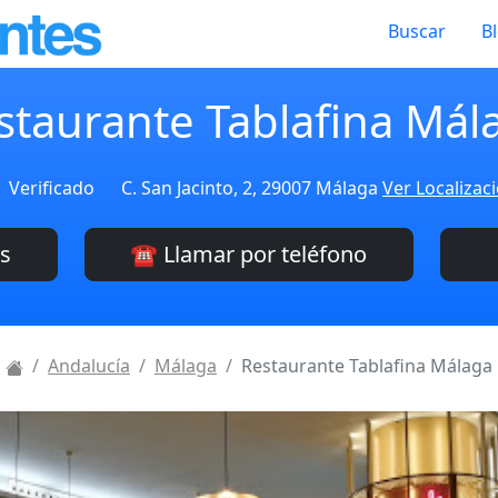
Buscar
B
staurante Tablafina Mál
Verificado
C. San Jacinto, 2, 29007 Málaga
Ver Localizac
es
☎️ Llamar por teléfono
Andalucía
Málaga
Restaurante Tablafina Málaga