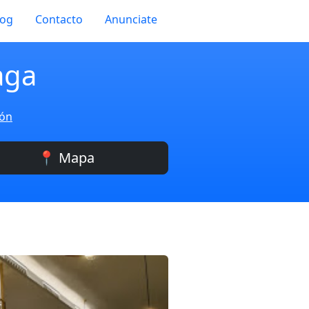
log
Contacto
Anunciate
aga
ión
📍 Mapa