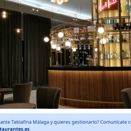
rante Tablafina Málaga y quieres gestionarlo? Comunícate 
taurantes.es