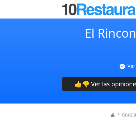
El Rinco
Ver
👍👎 Ver las opinion
Andal