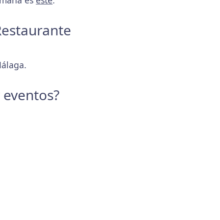
semana es
este
.
 Restaurante
Málaga.
y eventos?