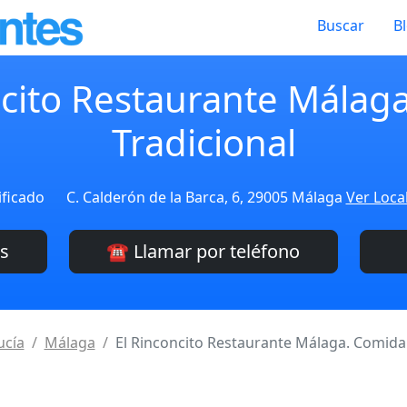
Buscar
B
ncito Restaurante Málag
Tradicional
ificado
C. Calderón de la Barca, 6, 29005 Málaga
Ver Loca
es
☎️ Llamar por teléfono
ucía
Málaga
El Rinconcito Restaurante Málaga. Comida 