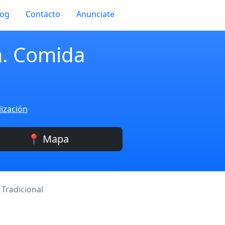
log
Contacto
Anunciate
a. Comida
lización
📍 Mapa
Tradicional