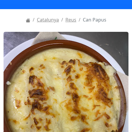
Catalunya
Reus
Can Papus