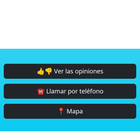
👍👎 Ver las opiniones
☎️ Llamar por teléfono
📍 Mapa