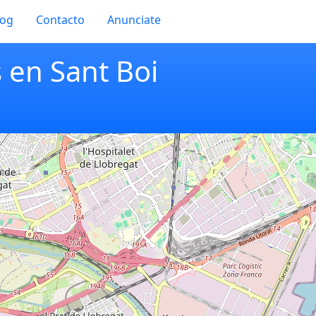
log
Contacto
Anunciate
 en Sant Boi