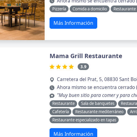
Ahora mismo se encuentra cerrado (
Pizzería
Comida a domicilio
Restaurante
Más Información
Mama Grill Restaurante
3.9
Carretera del Prat, 5, 08830 Sant Bo
Ahora mismo se encuentra cerrado 
"Muy buen sitio para comer y para ch
Restaurante
Sala de banquetes
Restaura
Cafetería
Restaurante mediterráneo
Arr
Restaurante especializado en tapas
Más Información