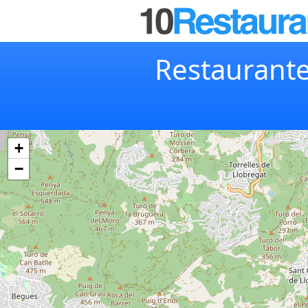
Restaurante
+
−