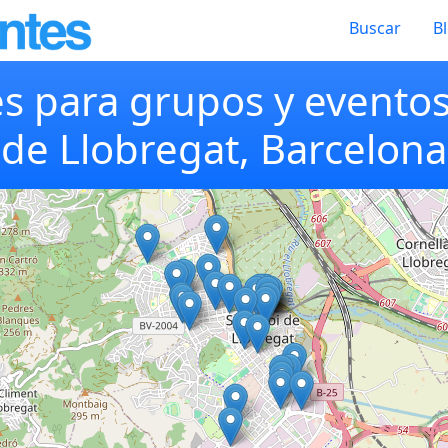
Buscar
B
s para grupos y eventos
de Llobregat, Barcelona