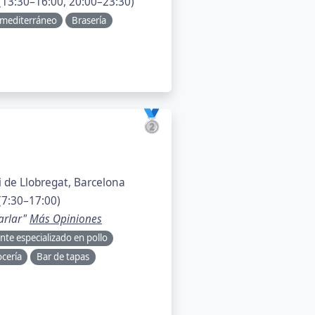
13:30–16:00, 20:00–23:30)
 mediterráneo
Brasería
🥈
i de Llobregat, Barcelona
(7:30–17:00)
arlar"
Más Opiniones
nte especializado en pollo
ocería
Bar de tapas