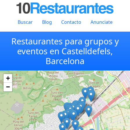
Buscar
Blog
Contacto
Anunciate
Restaurantes para grupos y
eventos en Castelldefels,
Barcelona
+
−