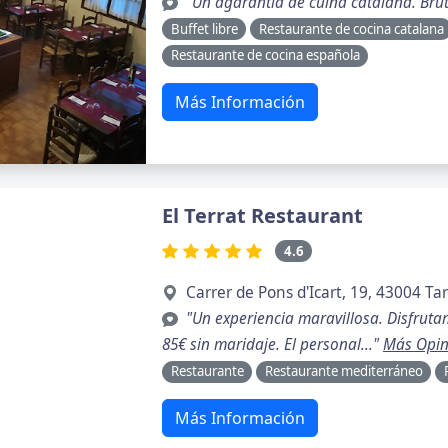
"Un agarantia de cuina catalana. Brut
Buffet libre
Restaurante de cocina catalana
Restaurante de cocina española
Más Información
El Terrat Restaurant
4.6
Carrer de Pons d'Icart, 19, 43004 T
"Un experiencia maravillosa. Disfrut
85€ sin maridaje. El personal..."
Más Opin
Restaurante
Restaurante mediterráneo
Más Información