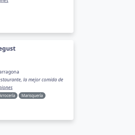
ones
egust
Tarragona
staurante, la mejor comida de
niones
Arrocería
Marisquería