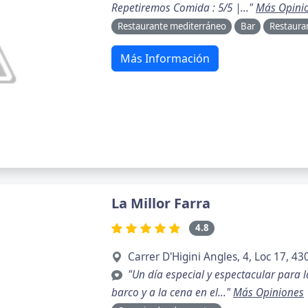
Repetiremos Comida : 5/5 |..."
Más Opini
Restaurante mediterráneo
Bar
Restaura
Más Información
La Millor Farra
4.8
Carrer D'Higini Angles, 4, Loc 17, 4
"Un día especial y espectacular para l
barco y a la cena en el..."
Más Opiniones