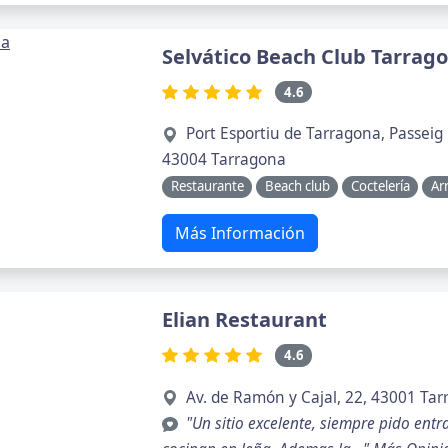
Selvático Beach Club Tarrag
4.6
Port Esportiu de Tarragona, Passeig
43004 Tarragona
Restaurante
Beach club
Coctelería
Ar
Más Información
Elian Restaurant
4.6
Av. de Ramón y Cajal, 22, 43001 Ta
"Un sitio excelente, siempre pido ent