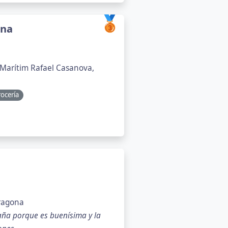
🥉
ona
 Marítim Rafael Casanova,
rocería
rragona
raña porque es buenísima y la