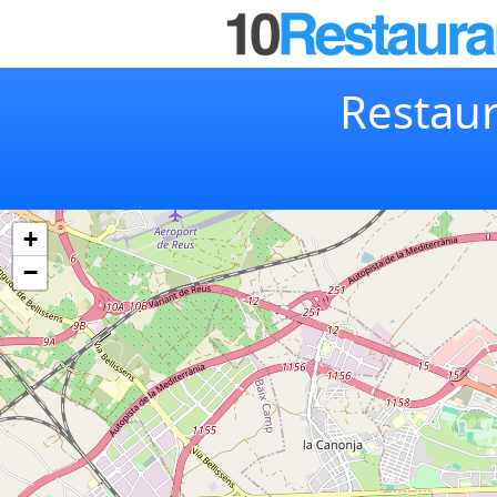
Restaur
+
−