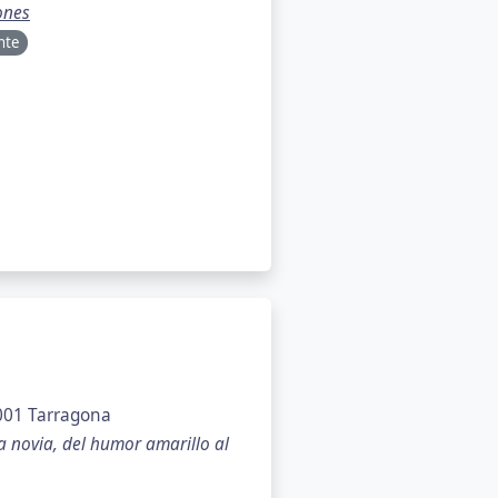
ones
nte
3001 Tarragona
a novia, del humor amarillo al