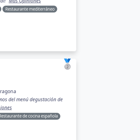
al!"
Más Opiniones
Restaurante mediterráneo
🥈
arragona
amos del menú degustación de
iones
Restaurante de cocina española