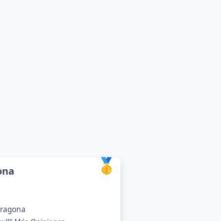
🥇
ona
rragona