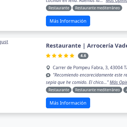
cocinan en leña. Ademas la..."
Más Opini
Restaurante
Restaurante mediterráneo
Más Información
Restaurante | Arrocería Vad
4.6
Carrer de Pompeu Fabra, 3, 43004 
"Recomiendo encarecidamente este re
sepia que he comido. El chico..."
Más Opi
Restaurante
Restaurante mediterráneo
Más Información