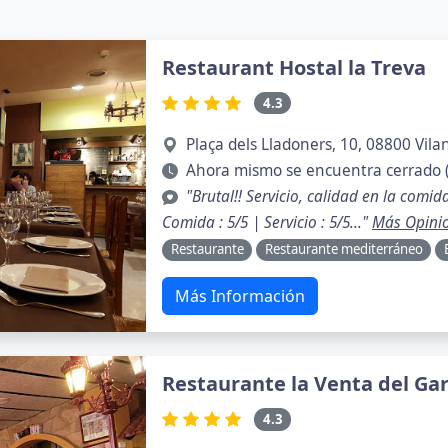
Restaurant Hostal la Treva
4.3
Plaça dels Lladoners, 10, 08800 Vila
Ahora mismo se encuentra cerrado (
"Brutal!! Servicio, calidad en la comid
Comida : 5/5 | Servicio : 5/5..."
Más Opini
Restaurante
Restaurante mediterráneo
Más Información
Restaurante la Venta del Gar
4.3