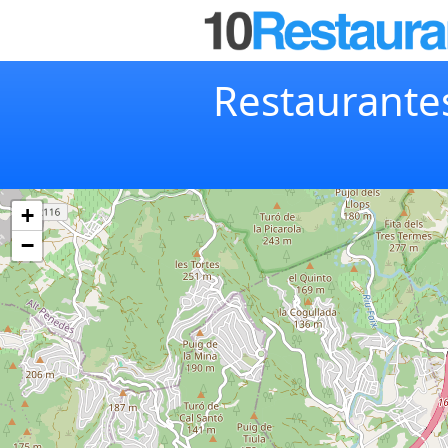
Restaurantes
+
−