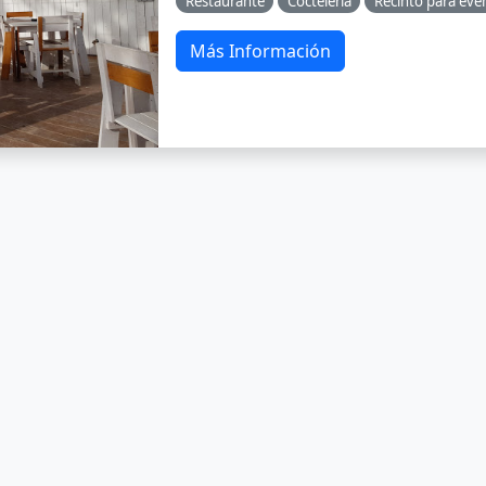
Restaurante
Coctelería
Recinto para eve
Más Información