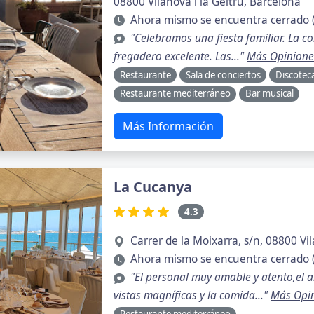
08800 Vilanova i la Geltrú, Barcelona
Ahora mismo se encuentra cerrado 
"Celebramos una fiesta familiar. La 
fregadero excelente. Las..."
Más Opinione
Restaurante
Sala de conciertos
Discotec
Restaurante mediterráneo
Bar musical
Más Información
La Cucanya
4.3
Carrer de la Moixarra, s/n, 08800 Vil
Ahora mismo se encuentra cerrado (
"El personal muy amable y atento,el 
vistas magníficas y la comida..."
Más Opi