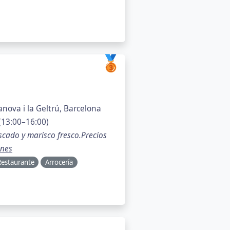
🥉
anova i la Geltrú, Barcelona
(13:00–16:00)
scado y marisco fresco.Precios
ones
Restaurante
Arrocería