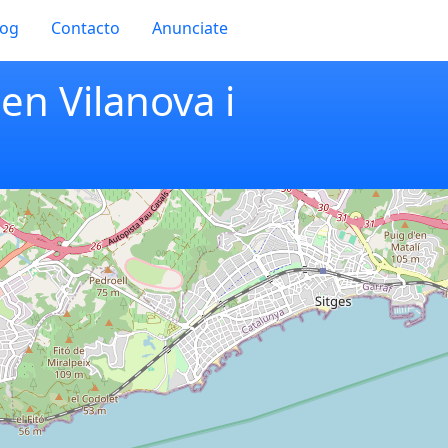
log
Contacto
Anunciate
en Vilanova i