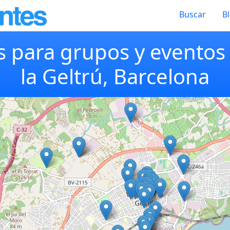
Buscar
B
 para grupos y eventos 
la Geltrú, Barcelona