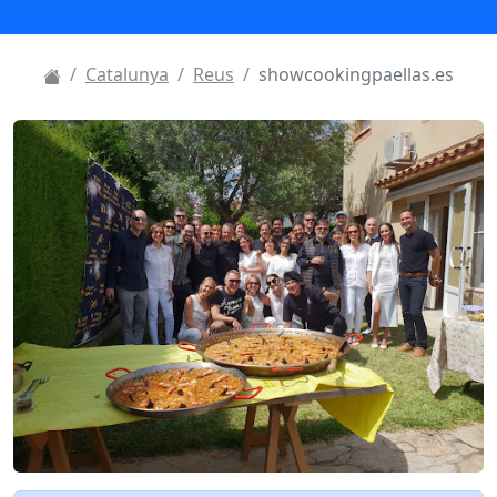
Catalunya
Reus
showcookingpaellas.es