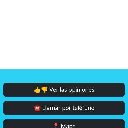
👍👎 Ver las opiniones
☎️ Llamar por teléfono
📍 Mapa