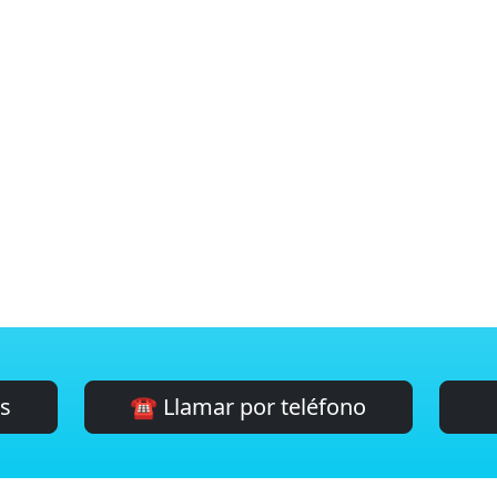
es
☎️ Llamar por teléfono