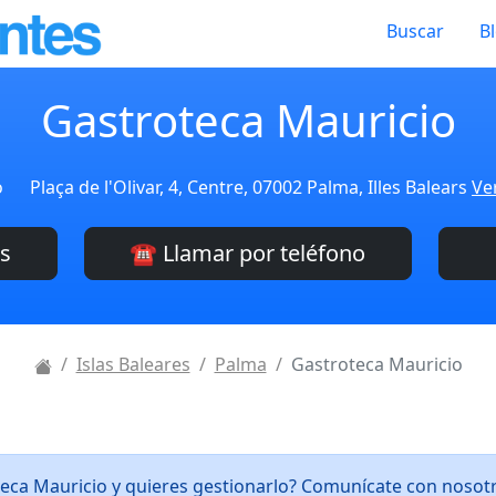
Buscar
B
Gastroteca Mauricio
o
Plaça de l'Olivar, 4, Centre, 07002 Palma, Illes Balears
Ve
es
☎️ Llamar por teléfono
Islas Baleares
Palma
Gastroteca Mauricio
teca Mauricio y quieres gestionarlo? Comunícate con nosot