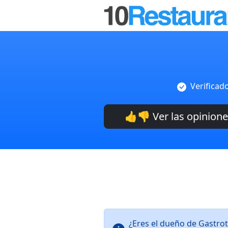
Verificad
👍👎 Ver las opinion
¿Eres el dueño de Gastro