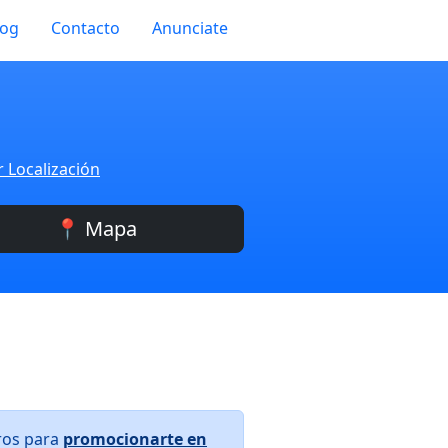
log
Contacto
Anunciate
r Localización
📍 Mapa
ros para
promocionarte en