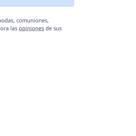
 bodas, comuniones,
lora las
opiniones
de sus