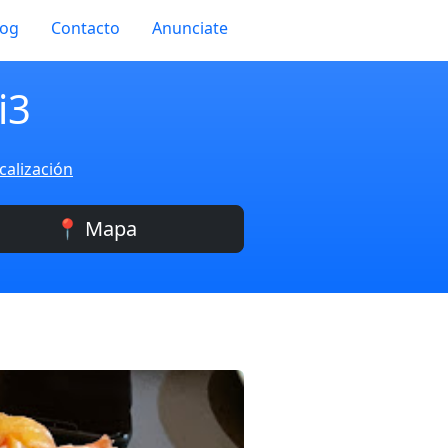
log
Contacto
Anunciate
i3
calización
📍 Mapa