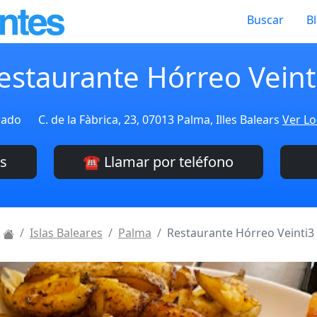
Buscar
B
estaurante Hórreo Veint
cado
C. de la Fàbrica, 23, 07013 Palma, Illes Balears
Ver Lo
es
☎️ Llamar por teléfono
Islas Baleares
Palma
Restaurante Hórreo Veinti3