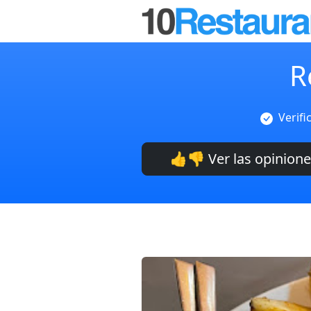
R
Verifi
👍👎 Ver las opinion