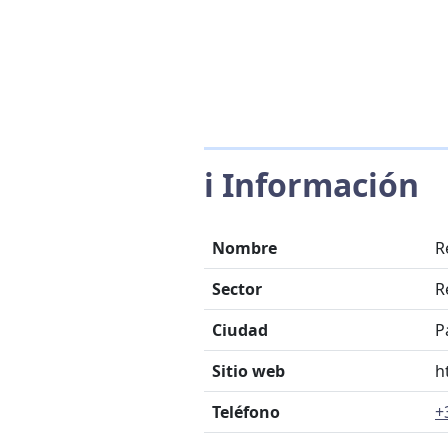
ℹ️ Información
Nombre
R
Sector
R
Ciudad
P
Sitio web
h
Teléfono
+