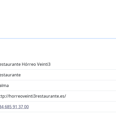
estaurante Hórreo Veinti3
estaurante
alma
ttp://horreoveinti3restaurante.es/
34 685 91 37 00