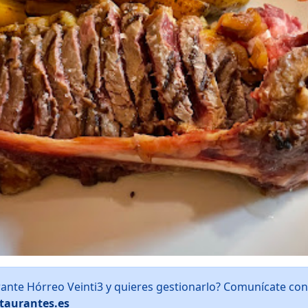
rante Hórreo Veinti3 y quieres gestionarlo? Comunícate co
taurantes.es