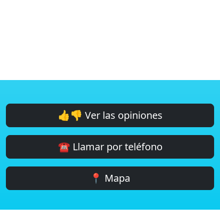
👍👎 Ver las opiniones
☎️ Llamar por teléfono
📍 Mapa