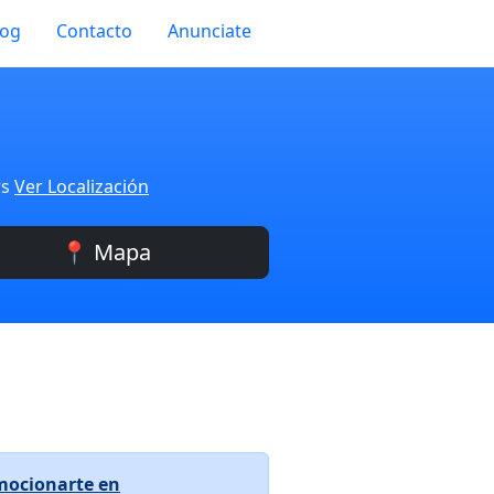
log
Contacto
Anunciate
rs
Ver Localización
📍 Mapa
mocionarte en