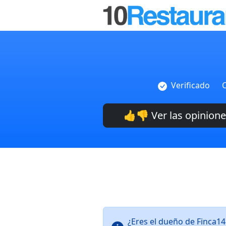
Verificado
C
👍👎 Ver las opinion
¿Eres el dueño de Finca1