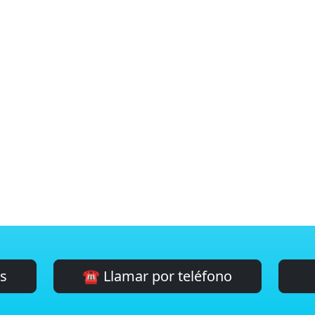
es
☎️ Llamar por teléfono