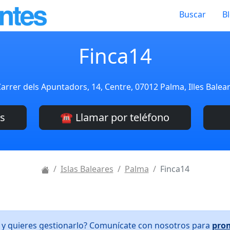
Buscar
B
Finca14
arrer dels Apuntadors, 14, Centre, 07012 Palma, Illes Balea
es
☎️ Llamar por teléfono
Islas Baleares
Palma
Finca14
4 y quieres gestionarlo? Comunícate con nosotros para
pro