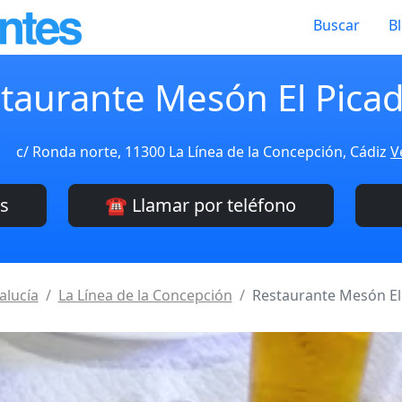
Buscar
B
taurante Mesón El Pica
c/ Ronda norte, 11300 La Línea de la Concepción, Cádiz
V
es
☎️ Llamar por teléfono
alucía
La Línea de la Concepción
Restaurante Mesón El