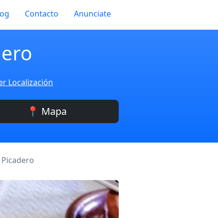
log
Contacto
Anunciate
dero
er Localización
📍 Mapa
 Picadero