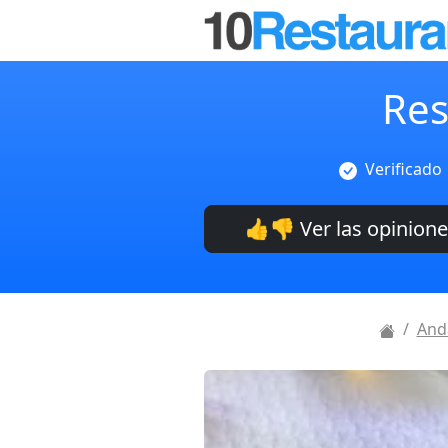
Res
Verificado
👍👎 Ver las opinion
And