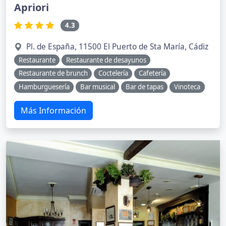
Apriori
4.3
Pl. de España, 11500 El Puerto de Sta María, Cádiz
Restaurante
Restaurante de desayunos
Restaurante de brunch
Coctelería
Cafetería
Hamburguesería
Bar musical
Bar de tapas
Vinoteca
Más Información