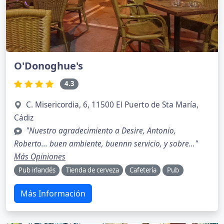
O'Donoghue's
4.3
C. Misericordia, 6, 11500 El Puerto de Sta María,
Cádiz
"Nuestro agradecimiento a Desire, Antonio,
Roberto... buen ambiente, buennn servicio, y sobre..."
Más Opiniones
Pub irlandés
Tienda de cerveza
Cafetería
Pub
Más Información