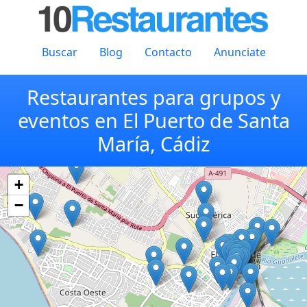
Buscar
Blog
Contacto
Anunciate
Restaurantes para grupos y
eventos en El Puerto de Santa
María, Cádiz
+
−