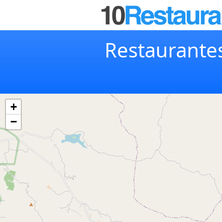
Restaurantes
+
−