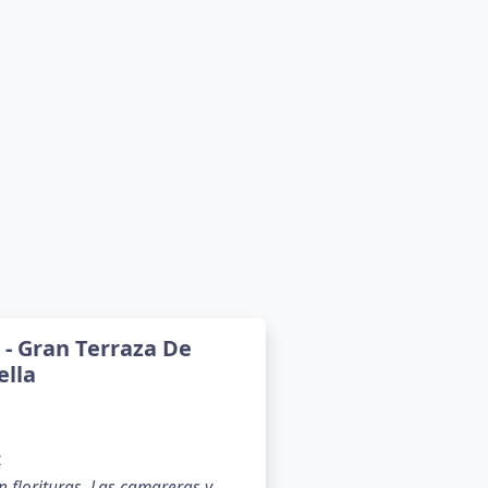
- Gran Terraza De
ella
z
 florituras. Las camareras y