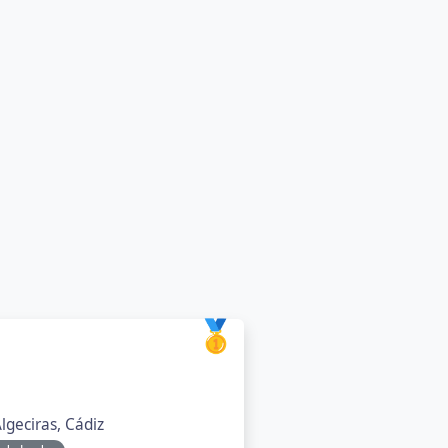
🥇
Algeciras, Cádiz