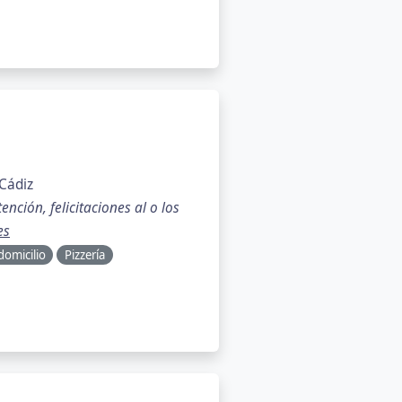
 Cádiz
nción, felicitaciones al o los
es
 domicilio
Pizzería