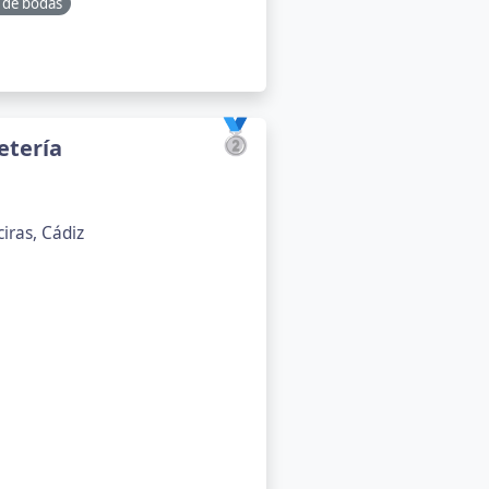
 de bodas
🥈
etería
iras, Cádiz