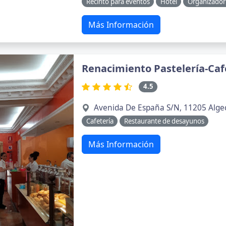
Recinto para eventos
Hotel
Organizador
Más Información
Renacimiento Pastelería-Caf
4.5
Avenida De España S/N, 11205 Algec
Cafetería
Restaurante de desayunos
Más Información