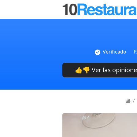
Verificado
P
👍👎 Ver las opinion