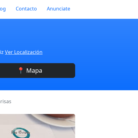
log
Contacto
Anunciate
diz
Ver Localización
📍 Mapa
risas