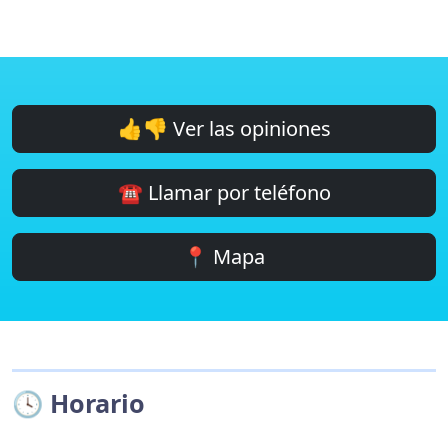
👍👎 Ver las opiniones
☎️ Llamar por teléfono
📍 Mapa
🕓 Horario