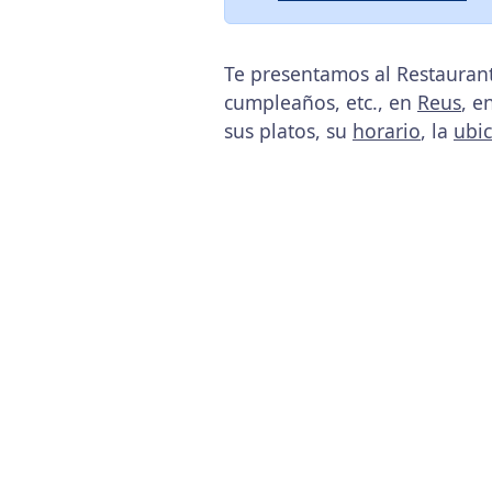
Te presentamos al Restaurant
cumpleaños, etc., en
Reus
, e
sus platos, su
horario
, la
ubi