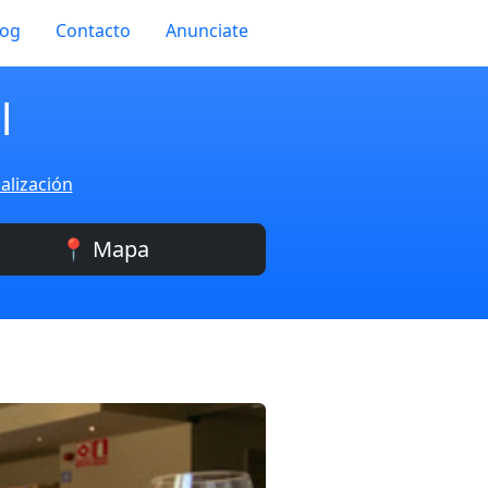
log
Contacto
Anunciate
l
alización
📍 Mapa