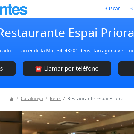
Buscar
B
Restaurante Espai Priora
icado
Carrer de la Mar, 34, 43201 Reus, Tarragona
Ver Loc
es
☎️ Llamar por teléfono
Catalunya
Reus
Restaurante Espai Prioral