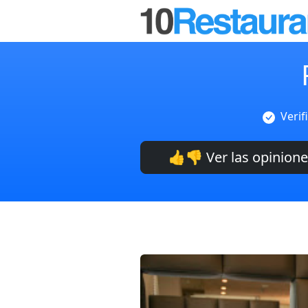
Verif
👍👎 Ver las opinion