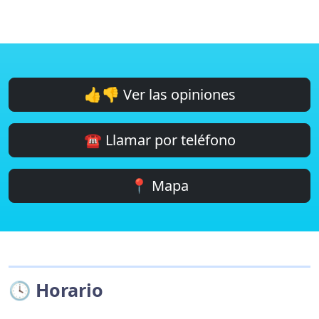
👍👎 Ver las opiniones
☎️ Llamar por teléfono
📍 Mapa
🕓 Horario