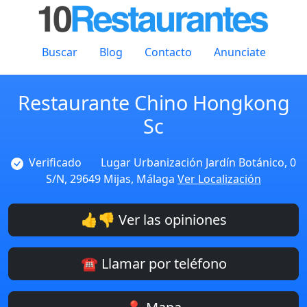
Buscar
Blog
Contacto
Anunciate
Restaurante Chino Hongkong
Sc
Verificado
Lugar Urbanización Jardín Botánico, 0
S/N, 29649 Mijas, Málaga
Ver Localización
👍👎 Ver las opiniones
☎️ Llamar por teléfono