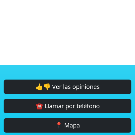
👍👎 Ver las opiniones
☎️ Llamar por teléfono
📍 Mapa