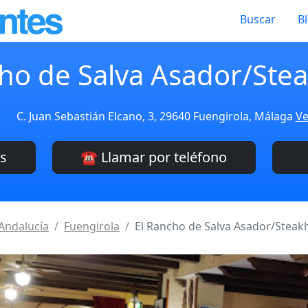
Buscar
B
cho de Salva Asador/Ste
C. Juan Sebastián Elcano, 3, 29640 Fuengirola, Málaga
Ve
es
☎️ Llamar por teléfono
Andalucía
Fuengirola
El Rancho de Salva Asador/Stea