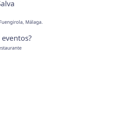
Salva
 Fuengirola, Málaga.
y eventos?
estaurante