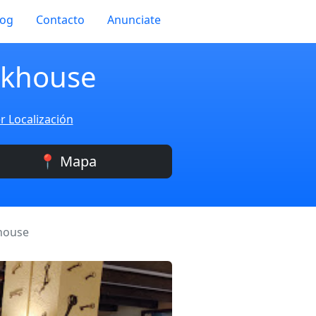
log
Contacto
Anunciate
akhouse
r Localización
📍 Mapa
khouse