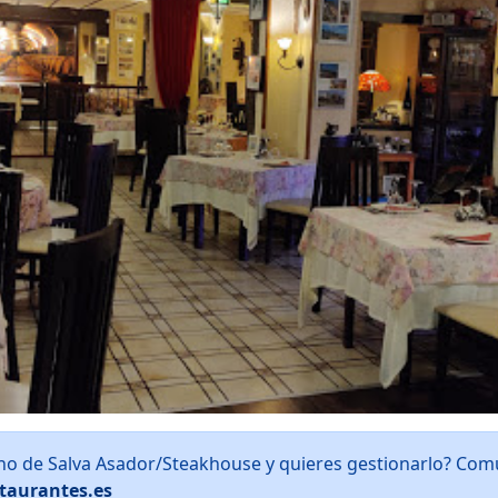
cho de Salva Asador/Steakhouse y quieres gestionarlo? Com
taurantes.es