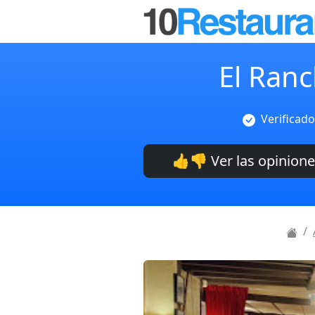
El Ran
Verificado
👍👎 Ver las opinion