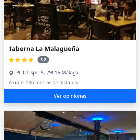
Taberna La Malagueña
3.8
Pl. Obispo, 5, 29015 Málaga
A unos 136 metros de distancia
Ver opiniones