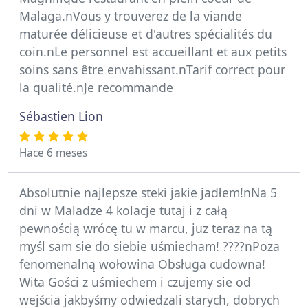
Malaga.nVous y trouverez de la viande
maturée délicieuse et d'autres spécialités du
coin.nLe personnel est accueillant et aux petits
soins sans être envahissant.nTarif correct pour
la qualité.nJe recommande
Sébastien Lion
Hace 6 meses
Absolutnie najlepsze steki jakie jadłem!nNa 5
dni w Maladze 4 kolacje tutaj i z całą
pewnością wrócę tu w marcu, juz teraz na tą
myśl sam sie do siebie uśmiecham! ????nPoza
fenomenalną wołowina Obsługa cudowna!
Wita Gości z uśmiechem i czujemy sie od
wejścia jakbyśmy odwiedzali starych, dobrych