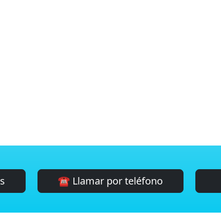
es
☎️ Llamar por teléfono