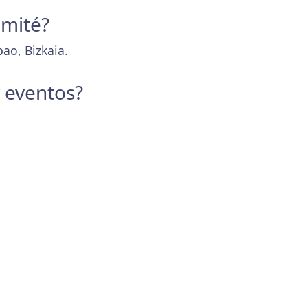
omité?
ao, Bizkaia.
y eventos?