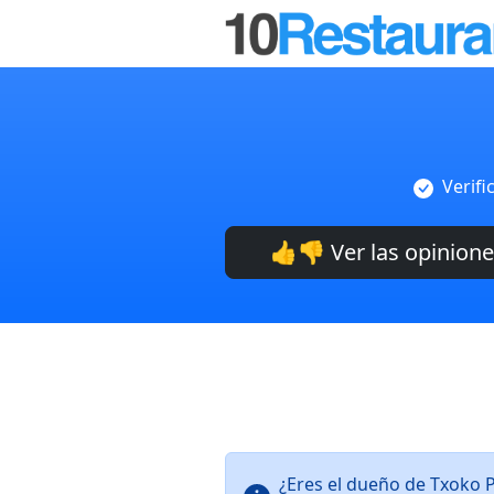
Verifi
👍👎 Ver las opinion
¿Eres el dueño de Txoko 