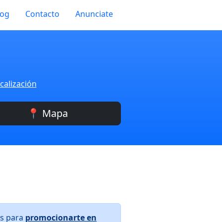
log
Contacto
Anunciate
calización
📍 Mapa
os para
promocionarte en