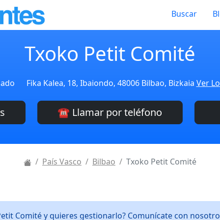
Buscar
B
Txoko Petit Comité
cado
Fika Kalea, 18, Ibaiondo, 48006 Bilbao, Bizkaia
Ver Lo
es
☎️ Llamar por teléfono
País Vasco
Bilbao
Txoko Petit Comité
Petit Comité y quieres gestionarlo? Comunícate con nosotr