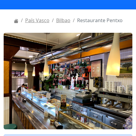
País Vasco
Bilbao
Restaurante Pentxo