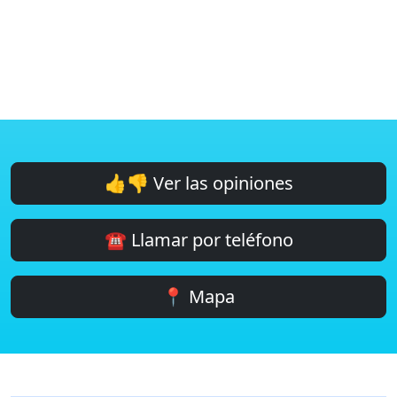
👍👎 Ver las opiniones
☎️ Llamar por teléfono
📍 Mapa