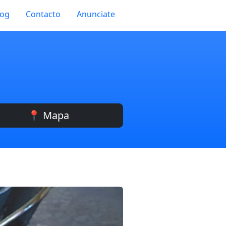
log
Contacto
Anunciate
📍 Mapa