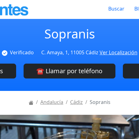
Buscar
B
Sopranis
Verificado
C. Amaya, 1, 11005 Cádiz
Ver Localización
es
☎️ Llamar por teléfono
Andalucía
Cádiz
Sopranis