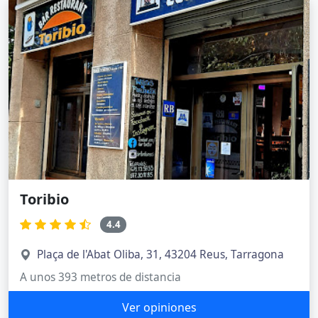
Toribio
4.4
Plaça de l'Abat Oliba, 31, 43204 Reus, Tarragona
A unos 393 metros de distancia
Ver opiniones