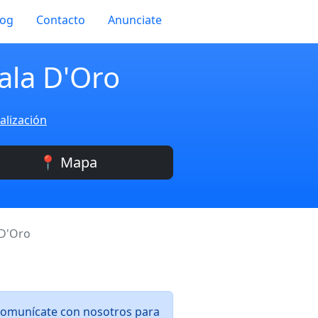
log
Contacto
Anunciate
ala D'Oro
alización
📍 Mapa
 D'Oro
 Comunícate con nosotros para