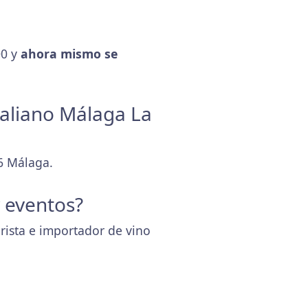
00 y
ahora mismo se
taliano Málaga La
6 Málaga.
y eventos?
orista e importador de vino