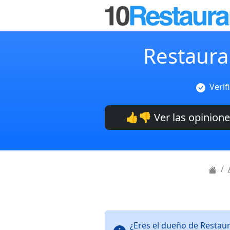
Restaura
Verif
👍👎 Ver las opinion
¿Eres el dueño de Restau