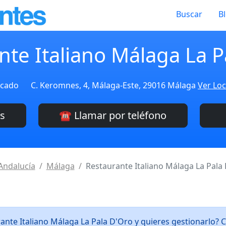
Buscar
B
nte Italiano Málaga La P
icado
C. Keromnes, 4, Málaga-Este, 29016 Málaga
Ver Loc
es
☎️ Llamar por teléfono
Andalucía
Málaga
Restaurante Italiano Málaga La Pala
rante Italiano Málaga La Pala D'Oro y quieres gestionarlo?