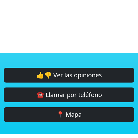
👍👎 Ver las opiniones
☎️ Llamar por teléfono
📍 Mapa