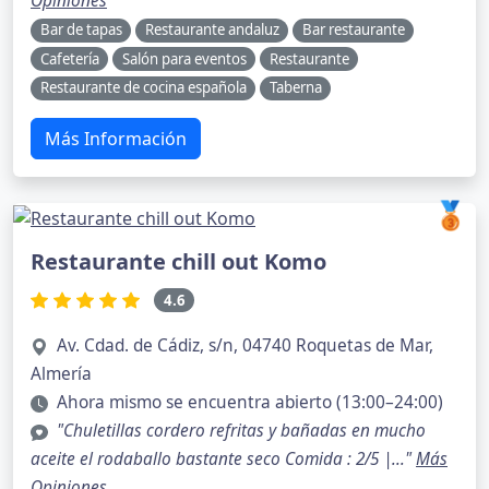
Opiniones
Bar de tapas
Restaurante andaluz
Bar restaurante
Cafetería
Salón para eventos
Restaurante
Restaurante de cocina española
Taberna
Más Información
🥉
Restaurante chill out Komo
4.6
Av. Cdad. de Cádiz, s/n, 04740 Roquetas de Mar,
Almería
Ahora mismo se encuentra abierto (13:00–24:00)
"Chuletillas cordero refritas y bañadas en mucho
aceite el rodaballo bastante seco Comida : 2/5 |..."
Más
Opiniones