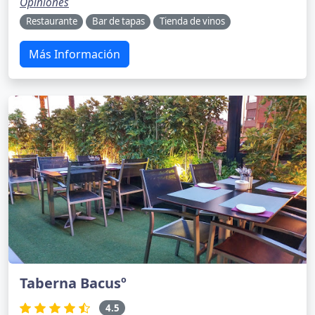
Opiniones
Restaurante
Bar de tapas
Tienda de vinos
Más Información
Taberna Bacusº
4.5