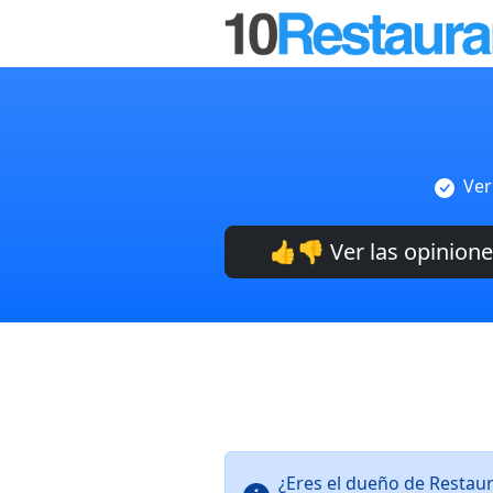
Ver
👍👎 Ver las opinion
¿Eres el dueño de Restaur