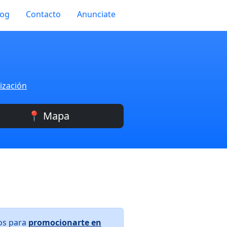
log
Contacto
Anunciate
ización
📍 Mapa
ros para
promocionarte en