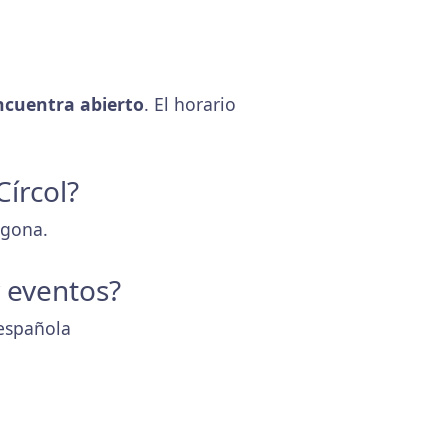
ncuentra abierto
. El horario
Círcol?
agona.
y eventos?
 española