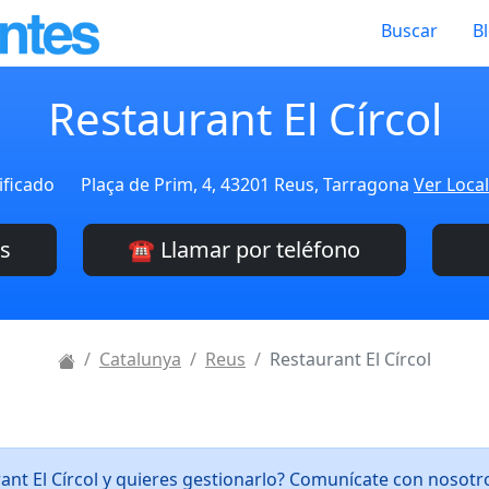
Buscar
B
Restaurant El Círcol
ificado
Plaça de Prim, 4, 43201 Reus, Tarragona
Ver Local
es
☎️ Llamar por teléfono
Catalunya
Reus
Restaurant El Círcol
ant El Círcol y quieres gestionarlo? Comunícate con nosot