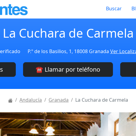
Buscar
B
La Cuchara de Carmela
erificado
P.º de los Basilios, 1, 18008 Granada
Ver Localiz
es
☎️ Llamar por teléfono
Andalucía
Granada
La Cuchara de Carmela