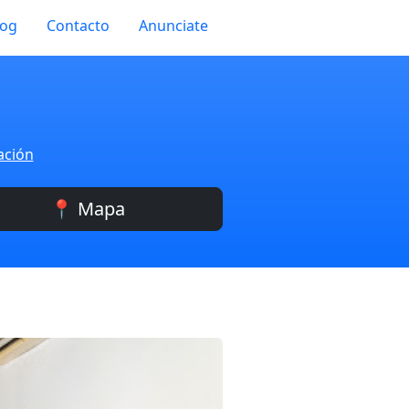
log
Contacto
Anunciate
ación
📍 Mapa