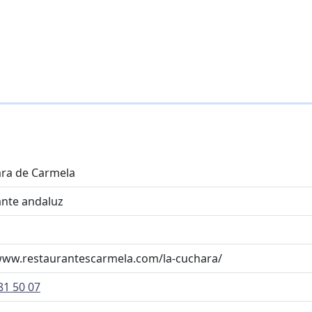
ara de Carmela
ante andaluz
www.restaurantescarmela.com/la-cuchara/
81 50 07