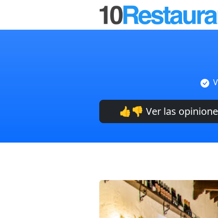
V
👍👎 Ver las opinion